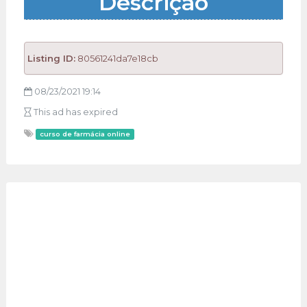
Descrição
Listing ID:
80561241da7e18cb
08/23/2021 19:14
This ad has expired
curso de farmácia online