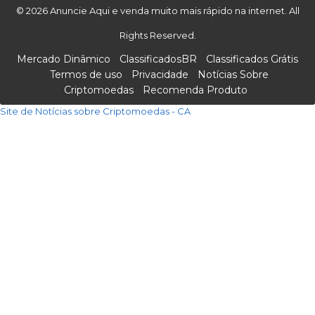
© 2026 Anuncie Aqui e venda muito mais rápido na internet. All
Rights Reserved.
Mercado Dinâmico
ClassificadosBR
Classificados Grátis
Termos de uso
Privacidade
Notícias Sobre
Criptomoedas
Recomenda Produto
Site de Notícias sobre Criptomoedas - CA