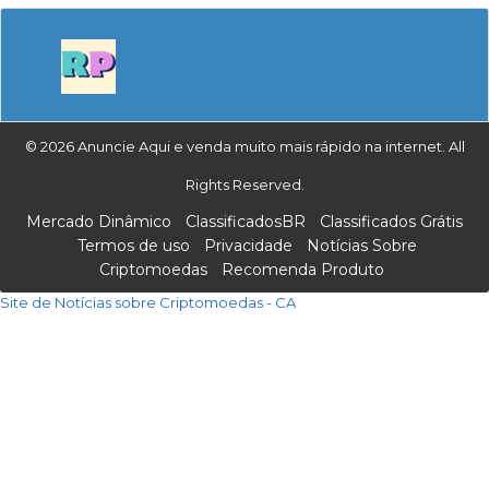
© 2026 Anuncie Aqui e venda muito mais rápido na internet. All
Rights Reserved.
Mercado Dinâmico
ClassificadosBR
Classificados Grátis
Termos de uso
Privacidade
Notícias Sobre
Criptomoedas
Recomenda Produto
Site de Notícias sobre Criptomoedas - CA