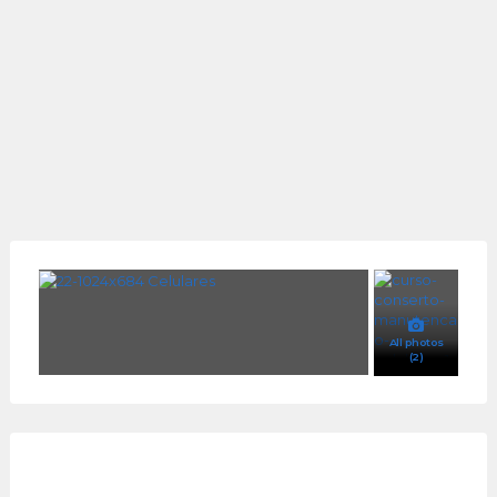
All photos
(2)