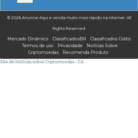
© 2026 Anuncie Aqui e venda muito mais rápido na internet. All
Rights Reserved.
Mercado Dinâmico
ClassificadosBR
Classificados Grátis
Termos de uso
Privacidade
Notícias Sobre
Criptomoedas
Recomenda Produto
Site de Notícias sobre Criptomoedas - CA