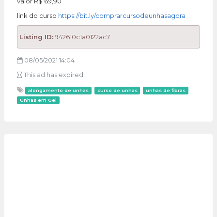
valor R$ 69,90
link do curso
https://bit.ly/comprarcursodeunhasagora
Listing ID:
942610c1a0122ac7
08/05/2021 14:04
This ad has expired
alongamento de unhas
curso de unhas
unhas de fibras
Unhas em Gel