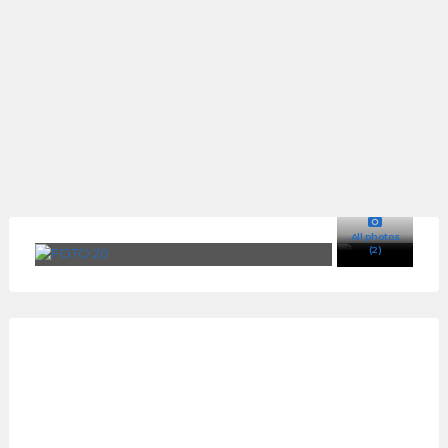
All photos
(2)