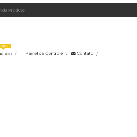
da Produto
NEW
Painel de Controle
Contato
núncio
/
/
/