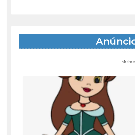
Anúnci
Melhor