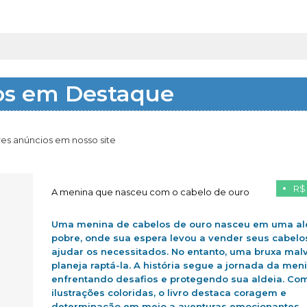
os em Destaque
es anúncios em nosso site
R$
A menina que nasceu com o cabelo de ouro
Uma menina de cabelos de ouro nasceu em uma al
pobre, onde sua espera levou a vender seus cabelo
ajudar os necessitados. No entanto, uma bruxa mal
planeja raptá-la. A história segue a jornada da men
enfrentando desafios e protegendo sua aldeia. Co
ilustrações coloridas, o livro destaca coragem e
determinação em meio a aventuras emocionantes