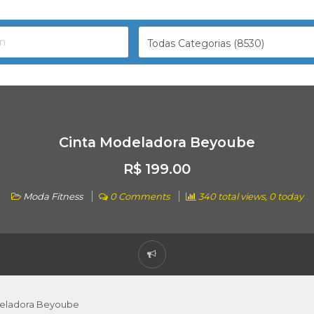
Todas Categorias (8530)
Cinta Modeladora Beyoube
R$ 199.00
Moda Fitness
0 Comments
340 total views, 0 today
deladora Beyoube