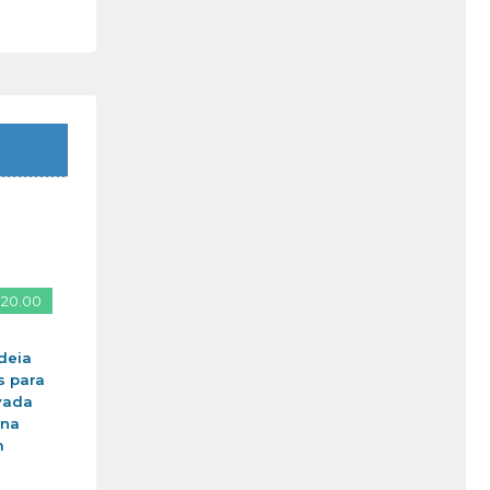
 20.00
deia
s para
vada
ina
m