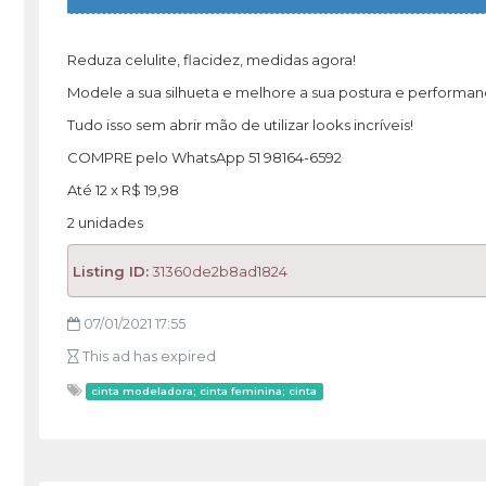
Reduza celulite, flacidez, medidas agora!
Modele a sua silhueta e melhore a sua postura e performa
Tudo isso sem abrir mão de utilizar looks incríveis!
COMPRE pelo WhatsApp 51 98164-6592
Até 12 x R$ 19,98
2 unidades
Listing ID:
31360de2b8ad1824
07/01/2021 17:55
This ad has expired
cinta modeladora; cinta feminina; cinta