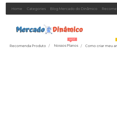
Home
Categories
Blog Mercado do Dinâmico
Recomen
HOT
Nossos Planos
Recomenda Produto
/
Como criar meu a
/