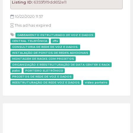
Listing ID:
6355f919dd652e11
10/22/2020 11:57
This ad has expired
CABEAMENTO ESTRUTURADO DE VOZ E DADOS
CENTRAL TELEFÔNICA
cftv
CONSULTORIA DE REDE DE VOZ E DADOS.
INSTALAÇÃO DE PONTOS DE REDES ADICIONAIS
MONTAGEM DE RACKS COM PROJETOS
ORGANIZAÇÃO E REESTRUTURAÇÃO DE DATA CENTER E RACK
pabx
PORTEIRO ELETRÔNICO
PROJETOS DE REDE DE VOZ E DADOS
REESTRUTURAÇÃO DE REDE VOZ E DADOS
video porteiro