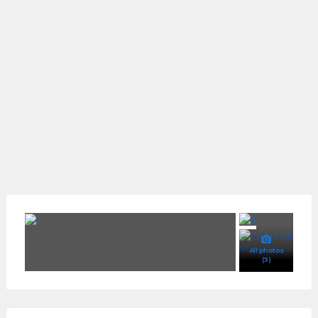
All photos
(3)