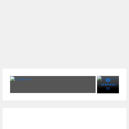
All photos
(2)