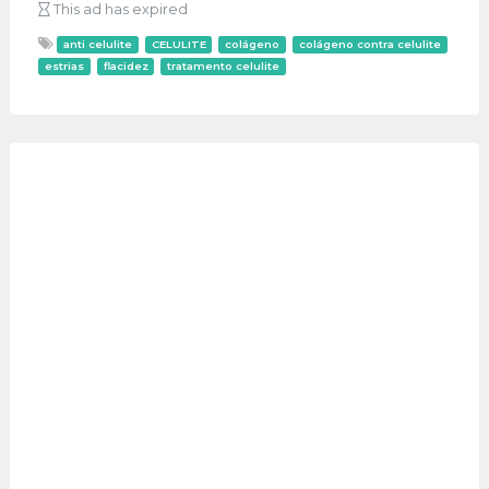
This ad has expired
anti celulite
CELULITE
colágeno
colágeno contra celulite
estrias
flacidez
tratamento celulite