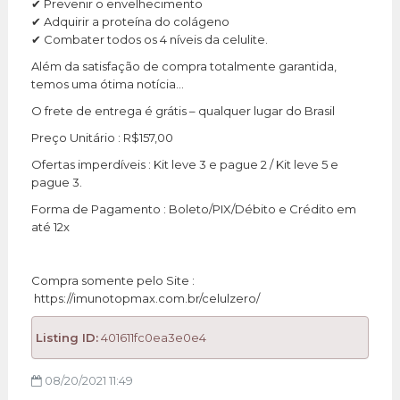
✔ Prevenir o envelhecimento
✔ Adquirir a proteína do colágeno
✔ Combater todos os 4 níveis da celulite.
Além da satisfação de compra totalmente garantida,
temos uma ótima notícia…
O frete de entrega é grátis – qualquer lugar do Brasil
Preço Unitário : R$157,00
Ofertas imperdíveis : Kit leve 3 e pague 2 / Kit leve 5 e
pague 3.
Forma de Pagamento : Boleto/PIX/Débito e Crédito em
até 12x
Compra somente pelo Site :
https://imunotopmax.com.br/celulzero/
Listing ID:
401611fc0ea3e0e4
08/20/2021 11:49