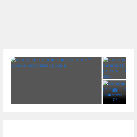
All photos
(3)