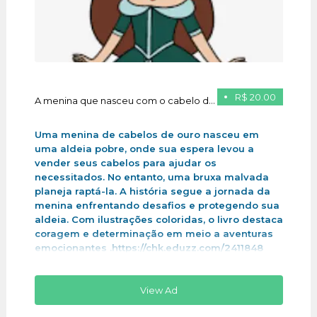
R$ 20.00
A menina que nasceu com o cabelo de ouro
Uma menina de cabelos de ouro nasceu em
uma aldeia pobre, onde sua espera levou a
vender seus cabelos para ajudar os
necessitados. No entanto, uma bruxa malvada
planeja raptá-la. A história segue a jornada da
menina enfrentando desafios e protegendo sua
aldeia. Com ilustrações coloridas, o livro destaca
coragem e determinação em meio a aventuras
emocionantes .https://chk.eduzz.com/2411848
View Ad