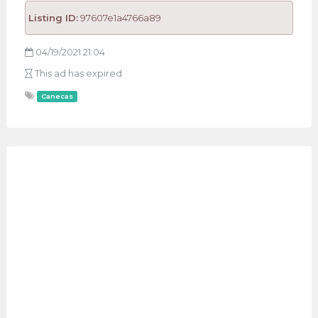
Listing ID:
97607e1a4766a89
04/19/2021 21:04
This ad has expired
Canecas