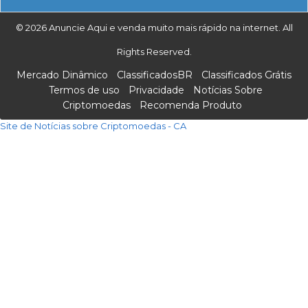
© 2026 Anuncie Aqui e venda muito mais rápido na internet. All
Rights Reserved.
Mercado Dinâmico
ClassificadosBR
Classificados Grátis
Termos de uso
Privacidade
Notícias Sobre
Criptomoedas
Recomenda Produto
Site de Notícias sobre Criptomoedas - CA