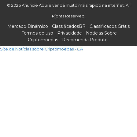
© 2026 Anuncie Aqui e venda muito mais rápido na internet. All
Rights Reserved.
Mercado Dinâmico
ClassificadosBR
Classificados Grátis
Termos de uso
Privacidade
Notícias Sobre
Criptomoedas
Recomenda Produto
Site de Notícias sobre Criptomoedas - CA