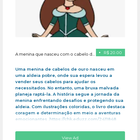
R$ 20.00
A menina que nasceu com o cabelo de ouro
Uma menina de cabelos de ouro nasceu em
uma aldeia pobre, onde sua espera levou a
vender seus cabelos para ajudar os
necessitados. No entanto, uma bruxa malvada
planeja raptá-la. A história segue a jornada da
menina enfrentando desafios e protegendo sua
aldeia. Com ilustrações coloridas, o livro destaca
coragem e determinação em meio a aventuras
emocionantes .https://chk.eduzz.com/2411848
View Ad