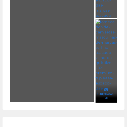
All photos
(3)