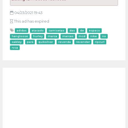
04/23/2021 19:43
This ad has expired
adidas
atacado
camisetas
das
de
espaco
hangloose
hurley
marca
marcas
mcd
nike
no
oakley
pará
quiksilver
revenda
revender
ripcurl
rvca