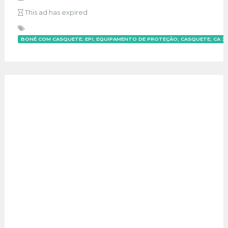
This ad has expired
BONÉ COM CASQUETE; EPI; EQUIPAMENTO DE PROTEÇÃO; CASQUETE; CA 38