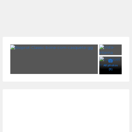
All photos
(3)