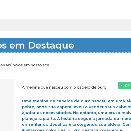
os em Destaque
es anúncios em nosso site
R$
A menina que nasceu com o cabelo de ouro
Uma menina de cabelos de ouro nasceu em uma al
pobre, onde sua espera levou a vender seus cabelo
ajudar os necessitados. No entanto, uma bruxa mal
planeja raptá-la. A história segue a jornada da men
enfrentando desafios e protegendo sua aldeia. Co
ilustrações coloridas, o livro destaca coragem e