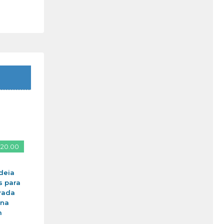
 20.00
deia
s para
vada
ina
m