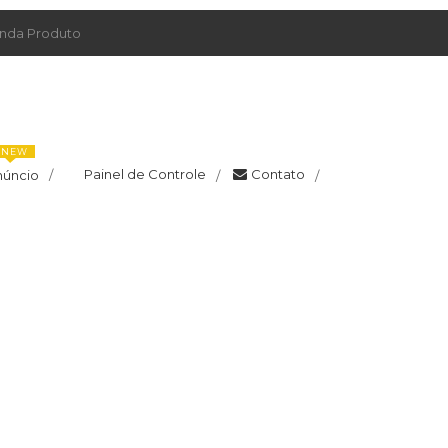
da Produto
NEW
Painel de Controle
Contato
núncio
/
/
/