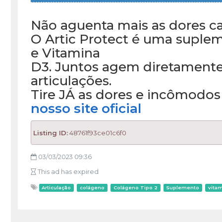
Não aguenta mais as dores 
O Artic Protect é uma suple
e Vitamina
D3. Juntos agem diretamente
articulações.
Tire JÁ as dores e incômodos
nosso site oficial
Listing ID:
48761f93ce01c6f0
03/03/2023 09:36
This ad has expired
Articulação
colágeno
Colágeno Tipo 2
Suplemento
vita