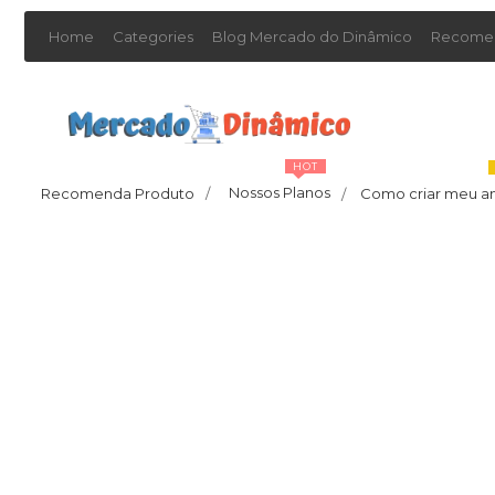
Home
Categories
Blog Mercado do Dinâmico
Recomen
HOT
Nossos Planos
Recomenda Produto
/
Como criar meu a
/