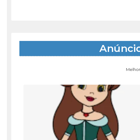
Anúnci
Melhor