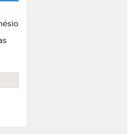
nésio
as