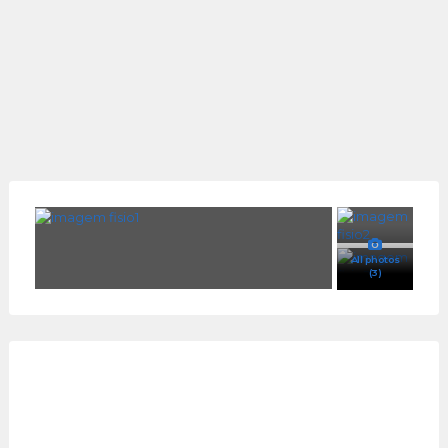
All photos
(3)