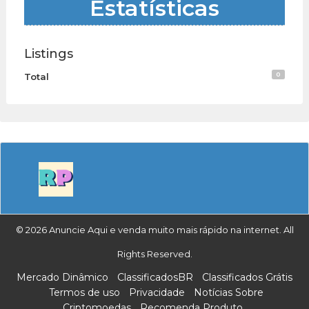
Estatísticas
Listings
0
Total
© 2026 Anuncie Aqui e venda muito mais rápido na internet. All
Rights Reserved.
Mercado Dinâmico
ClassificadosBR
Classificados Grátis
Termos de uso
Privacidade
Notícias Sobre
Criptomoedas
Recomenda Produto