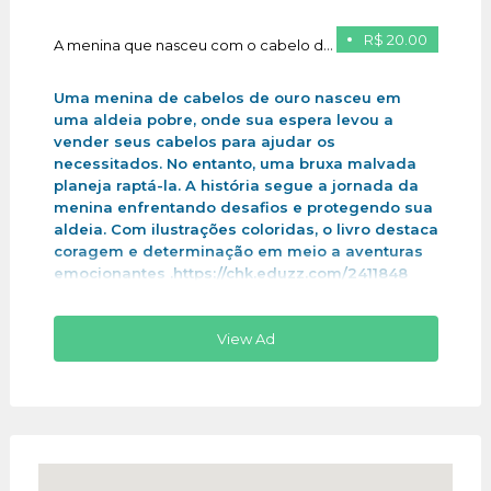
R$ 20.00
A menina que nasceu com o cabelo de ouro
Uma menina de cabelos de ouro nasceu em
uma aldeia pobre, onde sua espera levou a
vender seus cabelos para ajudar os
necessitados. No entanto, uma bruxa malvada
planeja raptá-la. A história segue a jornada da
menina enfrentando desafios e protegendo sua
aldeia. Com ilustrações coloridas, o livro destaca
coragem e determinação em meio a aventuras
emocionantes .https://chk.eduzz.com/2411848
View Ad