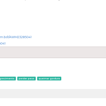
om.br/r/AWM23285041
5041
grecimento
perder peso
queimar gordura