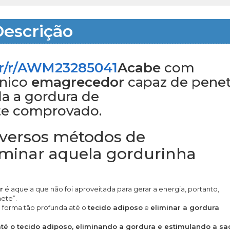
escrição
br/r/AWM23285041
Acabe
com
nico
emagrecedor
capaz de penet
a a gordura de
te comprovado.
diversos métodos de
minar aquela gordurinha
r
é aquela que não foi aproveitada para gerar a energia, portanto,
ete”.
 forma tão profunda até o
tecido adiposo
e
eliminar a gordura
té o tecido adiposo, eliminando a gordura e estimulando a sa