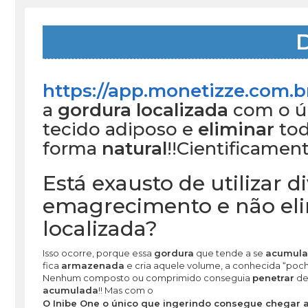
D
https://app.monetizze.com.
a
gordura localizada
com o ú
tecido adiposo e
eliminar
tod
forma
natural
!!
Cientificamen
Está exausto de utilizar 
emagrecimento e não eli
localizada?
Isso ocorre, porque essa
gordura
que tende a se
acumula
fica
armazenada
e cria aquele volume, a conhecida “poch
Nenhum composto ou comprimido conseguia
penetrar
de
acumulada
!! Mas com o
O Inibe One o único que ingerindo consegue chegar a