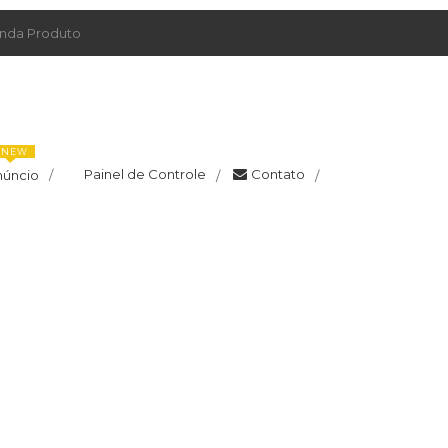
da Produto
NEW
Painel de Controle
Contato
núncio
/
/
/