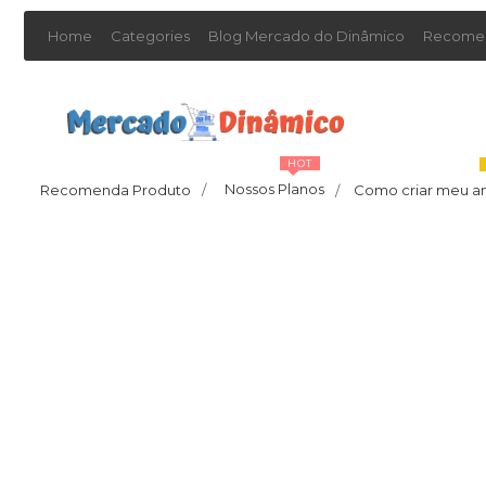
Home
Categories
Blog Mercado do Dinâmico
Recomen
HOT
Nossos Planos
Recomenda Produto
/
Como criar meu a
/