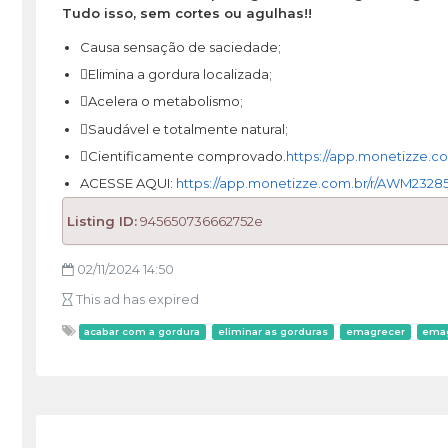
Tudo isso, sem cortes ou agulhas!!
Causa sensação de saciedade;
Elimina a gordura localizada;
Acelera o metabolismo;
Saudável e totalmente natural;
Cientificamente comprovado.
https://app.monetizze.c
ACESSE AQUI:
https://app.monetizze.com.br/r/AWM2328
Listing ID:
945650736662752e
02/11/2024 14:50
This ad has expired
acabar com a gordura
eliminar as gorduras
emagrecer
ema