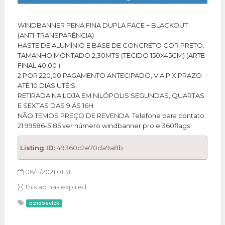
WINDBANNER PENA FINA DUPLA FACE + BLACKOUT
(ANTI-TRANSPARÊNCIA)
HASTE DE ALUMÍNIO E BASE DE CONCRETO COR PRETO.
TAMANHO MONTADO 2,30MTS (TECIDO 150X45CM) (ARTE
FINAL 40,00 )
2 POR 220,00 PAGAMENTO ANTECIPADO, VIA PIX PRAZO
ATÉ 10 DIAS UTÉIS.
RETIRADA NA LOJA EM NILÓPOLIS SEGUNDAS, QUARTAS
E SEXTAS DAS 9 ÁS 16H.
NÃO TEMOS PREÇO DE REVENDA. Telefone para contato:
21 99586-5185 ver número windbanner.pro e 360flags
Listing ID:
49360c2e70da9a8b
06/11/2021 01:31
This ad has expired
021096vick