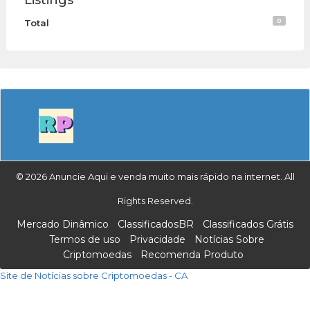
0
Total
© 2026 Anuncie Aqui e venda muito mais rápido na internet. All
Rights Reserved.
Mercado Dinâmico
ClassificadosBR
Classificados Grátis
Termos de uso
Privacidade
Notícias Sobre
Criptomoedas
Recomenda Produto
Site de Notícias sobre Criptomoedas - CA