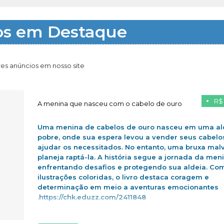
os em Destaque
es anúncios em nosso site
R$
A menina que nasceu com o cabelo de ouro
Uma menina de cabelos de ouro nasceu em uma al
pobre, onde sua espera levou a vender seus cabelo
ajudar os necessitados. No entanto, uma bruxa mal
planeja raptá-la. A história segue a jornada da men
enfrentando desafios e protegendo sua aldeia. Co
ilustrações coloridas, o livro destaca coragem e
determinação em meio a aventuras emocionantes
.https://chk.eduzz.com/2411848