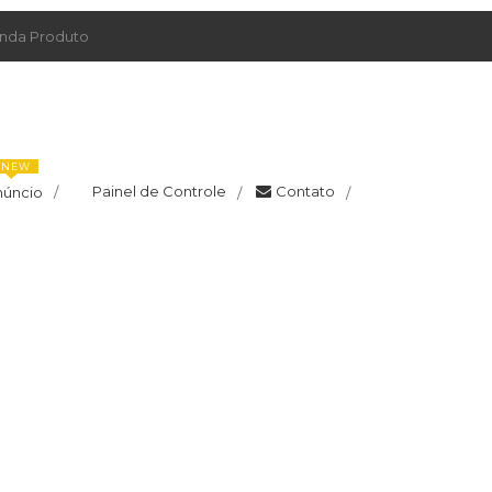
da Produto
NEW
Painel de Controle
Contato
núncio
/
/
/