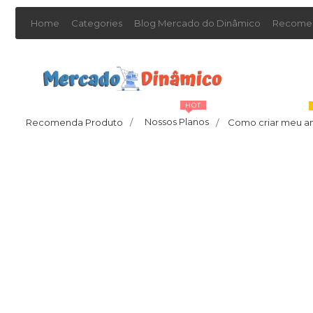
Home
Categories
Blog Mercado do Dinâmico
Recomen
HOT
Nossos Planos
Recomenda Produto
/
Como criar meu a
/