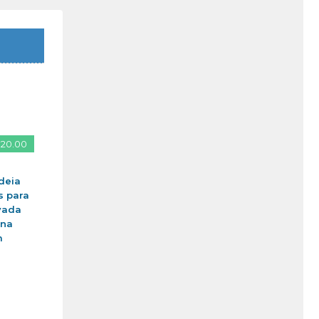
 20.00
deia
s para
vada
ina
m