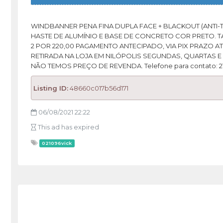
WINDBANNER PENA FINA DUPLA FACE + BLACKOUT (ANTI-
HASTE DE ALUMÍNIO E BASE DE CONCRETO COR PRETO. TA
2 POR 220,00 PAGAMENTO ANTECIPADO, VIA PIX PRAZO ATÉ 
RETIRADA NA LOJA EM NILÓPOLIS SEGUNDAS, QUARTAS E S
NÃO TEMOS PREÇO DE REVENDA. Telefone para contato: 21 
Listing ID:
48660c017b56d171
06/08/2021 22:22
This ad has expired
021096vick