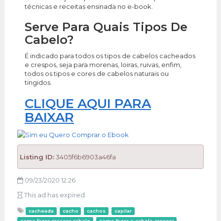
técnicas e receitas ensinada no e-book.
Serve Para Quais Tipos De
Cabelo?
É indicado para todos os tipos de cabelos cacheados
e crespos, seja para morenas, loiras, ruivas, enfim,
todos os tipos e cores de cabelos naturais ou
tingidos.
CLIQUE AQUI PARA
BAIXAR
Listing ID:
3405f6b6903a46fa
09/23/2020 12:26
This ad has expired
cacheada
cacho
cachos
capilar
como fazer crescer cabelo
como fazer o cabelo crescer