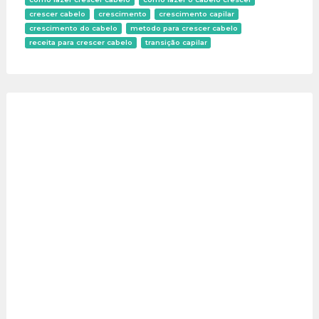
crescer cabelo
crescimento
crescimento capilar
crescimento do cabelo
metodo para crescer cabelo
receita para crescer cabelo
transição capilar