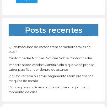
Metrópole carioca e grande rio. Alfa realiza
q
serviços de impermeabilização em
[…]
381 total views, 1 today
u
i
s
a
Posts recentes
r
p
o
r
Quais máquinas de cartões tem as menores taxas de
:
2021?
Criptomoedas Notícias: Notícias Sobre Criptomoedas
Imposto sobre vendas: Confira tudo o que você precisa
saber para ficar por dentro do assunto
PicPay: Receba ou envie pagamentos sem precisar de
máquina de cartão
10 dicas para você vender mais em seu negócio em
momento de crise