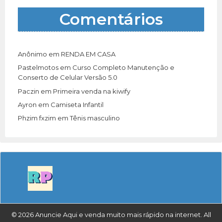
Comentários
Anônimo
em
RENDA EM CASA
Pastelmotos
em
Curso Completo Manutenção e
Conserto de Celular Versão 5.0
Paczin
em
Primeira venda na kiwify
Ayron
em
Camiseta Infantil
Phzim fxzim
em
Tênis masculino
© 2026 Anuncie Aqui e venda muito mais rápido na internet. All