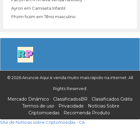
Ayron
em
Camiseta Infantil
Phzim fxzim
em
Tênis masculino
© 2026 Anuncie Aqui e venda muito mais rápido na internet. All
Rights Reserved.
Mercado Dinâmico
ClassificadosBR
Classificados Grátis
Termos de uso
Privacidade
Notícias Sobre
Criptomoedas
Recomenda Produto
Site de Notícias sobre Criptomoedas - CA