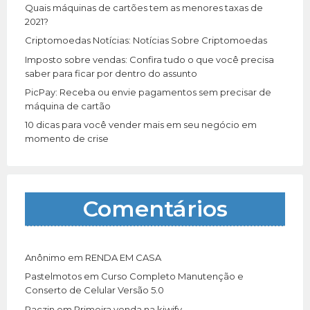
r
Quais máquinas de cartões tem as menores taxas de
:
2021?
Criptomoedas Notícias: Notícias Sobre Criptomoedas
Imposto sobre vendas: Confira tudo o que você precisa
saber para ficar por dentro do assunto
PicPay: Receba ou envie pagamentos sem precisar de
máquina de cartão
10 dicas para você vender mais em seu negócio em
momento de crise
Comentários
Anônimo
em
RENDA EM CASA
Pastelmotos
em
Curso Completo Manutenção e
Conserto de Celular Versão 5.0
Paczin
em
Primeira venda na kiwify