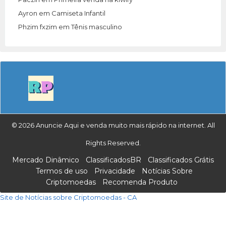
Ayron
em
Camiseta Infantil
Phzim fxzim
em
Tênis masculino
© 2026 Anuncie Aqui e venda muito mais rápido na internet. All
Rights Reserved.
Mercado Dinâmico
ClassificadosBR
Classificados Grátis
Termos de uso
Privacidade
Notícias Sobre
Criptomoedas
Recomenda Produto
Site de Notícias sobre Criptomoedas - CA