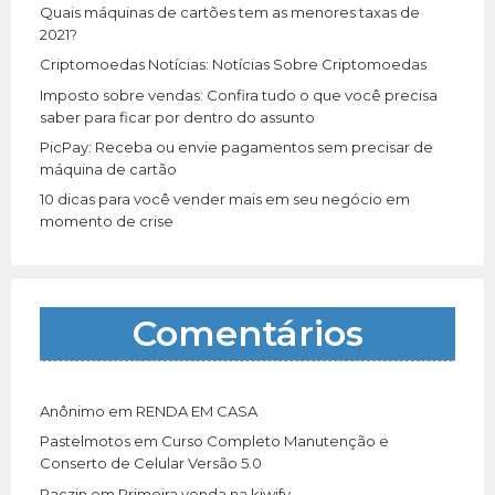
r
Quais máquinas de cartões tem as menores taxas de
:
2021?
Criptomoedas Notícias: Notícias Sobre Criptomoedas
Imposto sobre vendas: Confira tudo o que você precisa
saber para ficar por dentro do assunto
PicPay: Receba ou envie pagamentos sem precisar de
máquina de cartão
10 dicas para você vender mais em seu negócio em
momento de crise
Comentários
Anônimo
em
RENDA EM CASA
Pastelmotos
em
Curso Completo Manutenção e
Conserto de Celular Versão 5.0
Paczin
em
Primeira venda na kiwify