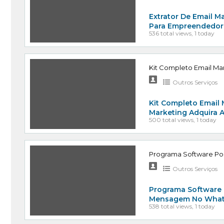
Extrator De Email Ma
Para Empreendedore
536 total views, 1 today
Kit Completo Email M
Outros Serviços
Kit Completo Email
Marketing Adquira 
500 total views, 1 today
Programa Software Po
Outros Serviços
Programa Software 
Mensagem No Whats
538 total views, 1 today