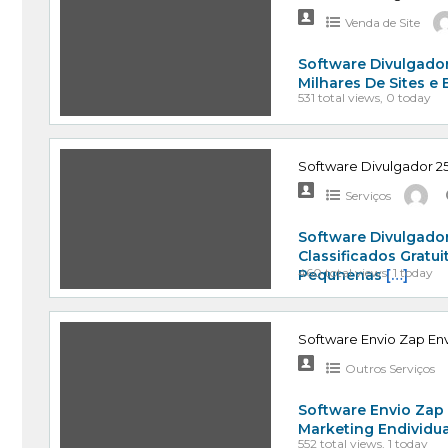
Venda de Site
Software Divulgador
Milhares De Sites e
531 total views, 0 today
Software Divulgador 25
Serviços
Software Divulgador
Classificados Gratu
460 total views, 1 today
Pequnenas
[…]
Software Envio Zap Env
Outros Serviços
Software Envio Zap
Marketing Endividu
552 total views, 1 today