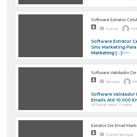
Software Extrator Celu
Outros
lui
Software Extrator C
Sms Marketing Para
514 total views, 1 today
Marketing
[…]
Software Validador De
Serviços
ki
Software Validador 
Emails Até 10.000 E
491 total views, 0 today
Extrator De Email Mark
Outros Serviços