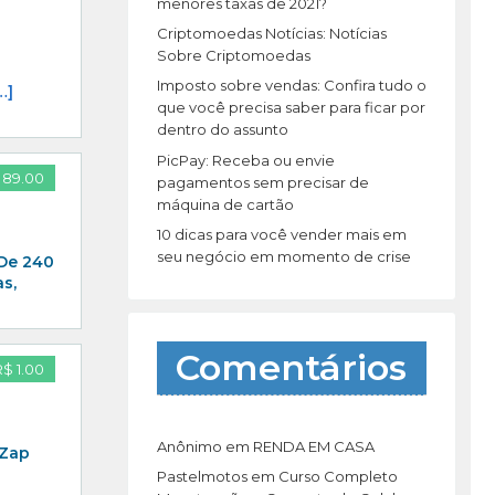
r
menores taxas de 2021?
:
Criptomoedas Notícias: Notícias
Sobre Criptomoedas
Imposto sobre vendas: Confira tudo o
…]
que você precisa saber para ficar por
dentro do assunto
PicPay: Receba ou envie
 89.00
pagamentos sem precisar de
máquina de cartão
10 dicas para você vender mais em
seu negócio em momento de crise
 De 240
s,
Comentários
R$ 1.00
Anônimo
em
RENDA EM CASA
 Zap
Pastelmotos
em
Curso Completo