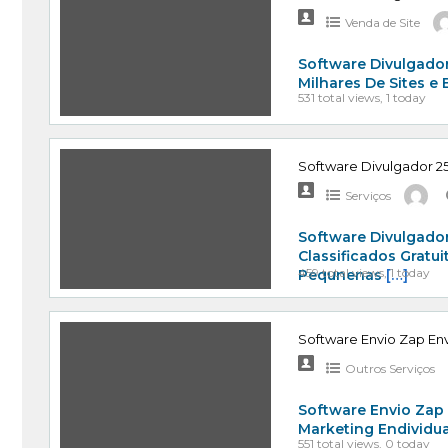
Venda de Site
Software Divulgador
Milhares De Sites e
531 total views, 1 today
Software Divulgador 25
Serviços
Software Divulgador
Classificados Gratu
459 total views, 1 today
Pequnenas
[…]
Software Envio Zap Env
Outros Serviços
Software Envio Zap
Marketing Endividu
551 total views, 0 today