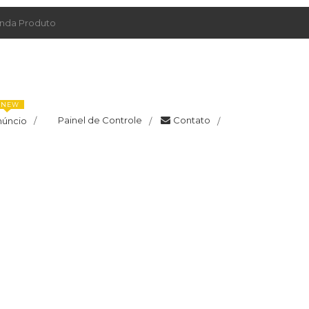
da Produto
NEW
Painel de Controle
Contato
núncio
/
/
/