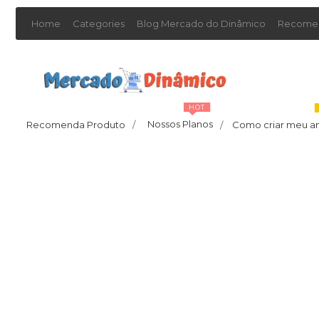
Home
Categories
Blog Mercado do Dinâmico
Recomen
HOT
Nossos Planos
Recomenda Produto
/
Como criar meu a
/