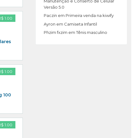
Manutenção e Conserto de Celular
Versão 5.0
Paczin
em
Primeira venda na kiwify
R$ 1.00
Ayron
em
Camiseta Infantil
Phzim fxzim
em
Tênis masculino
lares
R$ 1.00
g 100
R$ 1.00