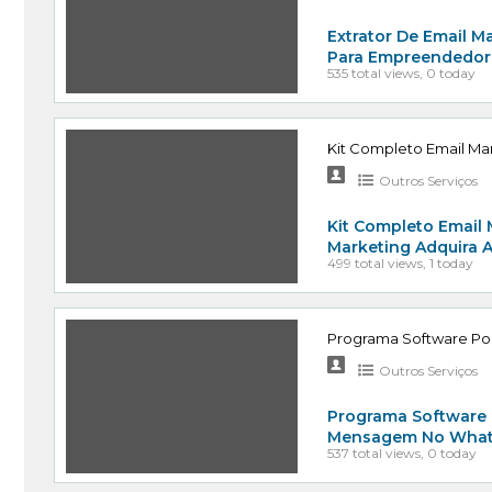
Extrator De Email Ma
Para Empreendedore
535 total views, 0 today
Kit Completo Email M
Outros Serviços
Kit Completo Email
Marketing Adquira 
499 total views, 1 today
Programa Software Po
Outros Serviços
Programa Software 
Mensagem No Whats
537 total views, 0 today