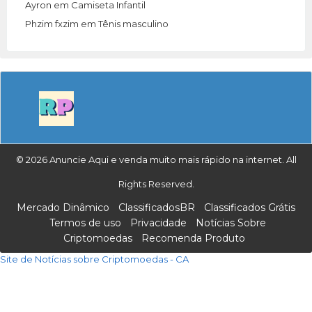
Ayron
em
Camiseta Infantil
Phzim fxzim
em
Tênis masculino
© 2026 Anuncie Aqui e venda muito mais rápido na internet. All
Rights Reserved.
Mercado Dinâmico
ClassificadosBR
Classificados Grátis
Termos de uso
Privacidade
Notícias Sobre
Criptomoedas
Recomenda Produto
Site de Notícias sobre Criptomoedas - CA