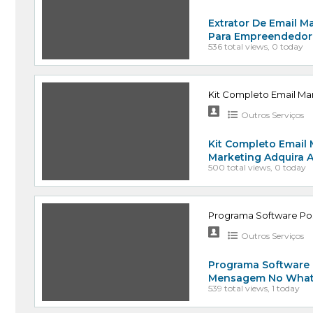
Extrator De Email Ma
Para Empreendedore
536 total views, 0 today
Kit Completo Email M
Outros Serviços
Kit Completo Email
Marketing Adquira 
500 total views, 0 today
Programa Software Po
Outros Serviços
Programa Software 
Mensagem No Whats
539 total views, 1 today