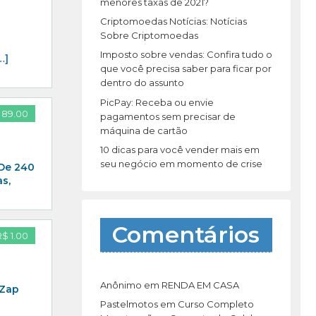
r
menores taxas de 2021?
:
Criptomoedas Notícias: Notícias
Sobre Criptomoedas
Imposto sobre vendas: Confira tudo o
…]
que você precisa saber para ficar por
dentro do assunto
PicPay: Receba ou envie
 89.00
pagamentos sem precisar de
máquina de cartão
10 dicas para você vender mais em
seu negócio em momento de crise
 De 240
s,
Comentários
R$ 1.00
Anônimo
em
RENDA EM CASA
 Zap
Pastelmotos
em
Curso Completo