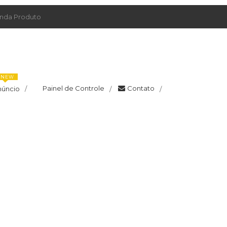
da Produto
NEW
Painel de Controle
Contato
núncio
/
/
/