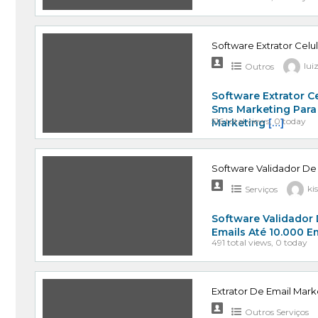
Software Extrator Celu
Outros
lui
Software Extrator C
Sms Marketing Para
516 total views, 0 today
Marketing
[…]
Software Validador De
Serviços
ki
Software Validador 
Emails Até 10.000 E
491 total views, 0 today
Extrator De Email Mark
Outros Serviços