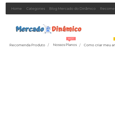
Home
Categories
Blog Mercado do Dinâmico
Recomen
HOT
Nossos Planos
Recomenda Produto
/
Como criar meu a
/