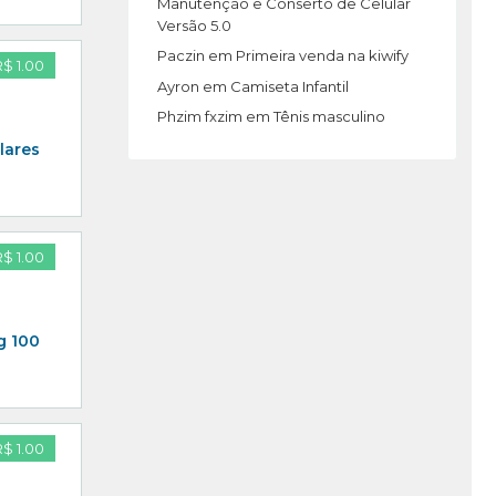
Manutenção e Conserto de Celular
Versão 5.0
Paczin
em
Primeira venda na kiwify
R$ 1.00
Ayron
em
Camiseta Infantil
Phzim fxzim
em
Tênis masculino
lares
R$ 1.00
g 100
R$ 1.00