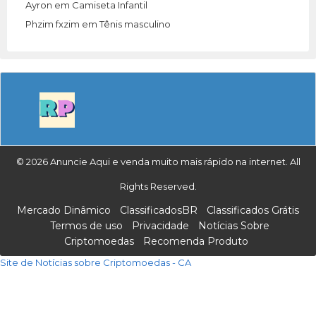
Ayron
em
Camiseta Infantil
Phzim fxzim
em
Tênis masculino
© 2026 Anuncie Aqui e venda muito mais rápido na internet. All
Rights Reserved.
Mercado Dinâmico
ClassificadosBR
Classificados Grátis
Termos de uso
Privacidade
Notícias Sobre
Criptomoedas
Recomenda Produto
Site de Notícias sobre Criptomoedas - CA