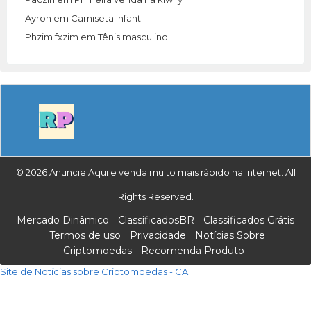
Ayron
em
Camiseta Infantil
Phzim fxzim
em
Tênis masculino
© 2026 Anuncie Aqui e venda muito mais rápido na internet. All
Rights Reserved.
Mercado Dinâmico
ClassificadosBR
Classificados Grátis
Termos de uso
Privacidade
Notícias Sobre
Criptomoedas
Recomenda Produto
Site de Notícias sobre Criptomoedas - CA