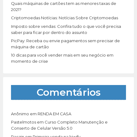
r
Quais máquinas de cartões tem as menores taxas de
:
2021?
Criptomoedas Notícias: Notícias Sobre Criptomoedas
Imposto sobre vendas: Confira tudo o que você precisa
saber para ficar por dentro do assunto
PicPay: Receba ou envie pagamentos sem precisar de
máquina de cartão
10 dicas para você vender mais em seu negócio em
momento de crise
Comentários
Anônimo
em
RENDA EM CASA
Pastelmotos
em
Curso Completo Manutenção e
Conserto de Celular Versão 5.0
Paczin
em
Primeira venda na kiwify