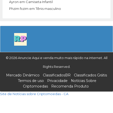
Ayron
em
Camiseta Infantil
Phzim fxzim
em
Tênis masculino
© 2026 Anuncie Aqui e venda muito mais rápido na internet. All
Rights Reserved.
Mercado Dinâmico
ClassificadosBR
Classificados Grátis
Termos de uso
Privacidade
Notícias Sobre
Criptomoedas
Recomenda Produto
Site de Notícias sobre Criptomoedas - CA