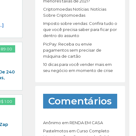
r
menores taxas de 2021?
:
Criptomoedas Notícias: Notícias
Sobre Criptomoedas
Imposto sobre vendas: Confira tudo o
…]
que você precisa saber para ficar por
dentro do assunto
PicPay: Receba ou envie
 89.00
pagamentos sem precisar de
máquina de cartão
10 dicas para você vender mais em
seu negócio em momento de crise
 De 240
s,
Comentários
R$ 1.00
Anônimo
em
RENDA EM CASA
 Zap
Pastelmotos
em
Curso Completo