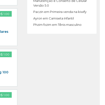
Manutenção e Conserto de Celular
Versão 5.0
Paczin
em
Primeira venda na kiwify
R$ 1.00
Ayron
em
Camiseta Infantil
Phzim fxzim
em
Tênis masculino
lares
R$ 1.00
g 100
R$ 1.00