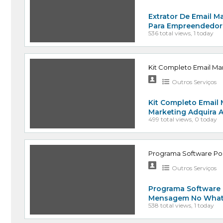
Extrator De Email Ma
Para Empreendedore
536 total views, 1 today
Kit Completo Email M
Outros Serviços
Kit Completo Email
Marketing Adquira 
499 total views, 0 today
Programa Software Po
Outros Serviços
Programa Software 
Mensagem No Whats
538 total views, 1 today