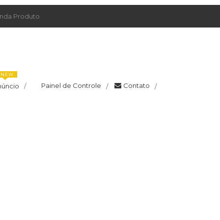
da Produto
NEW
Painel de Controle
Contato
núncio
/
/
/