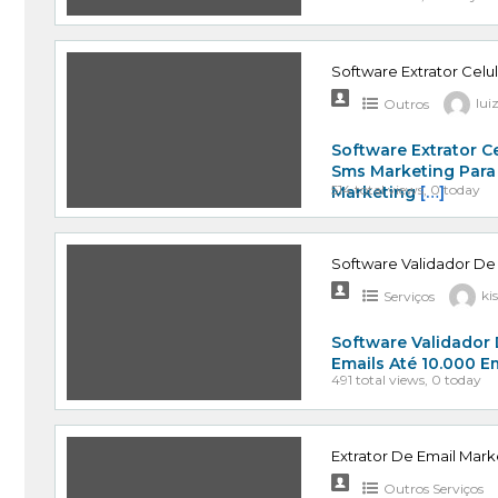
Software Extrator Celu
Outros
lui
Software Extrator C
Sms Marketing Para
514 total views, 0 today
Marketing
[…]
Software Validador De
Serviços
ki
Software Validador 
Emails Até 10.000 E
491 total views, 0 today
Extrator De Email Mark
Outros Serviços