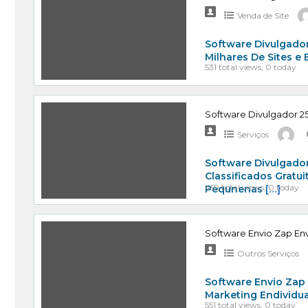
Venda de Site
Software Divulgador
Milhares De Sites e
531 total views, 0 today
Software Divulgador 25
Serviços
Software Divulgador
Classificados Gratu
459 total views, 0 today
Pequnenas
[…]
Software Envio Zap Env
Outros Serviços
Software Envio Zap
Marketing Endividu
551 total views, 0 today