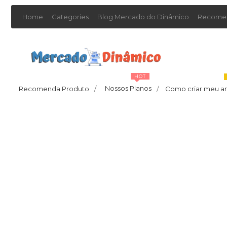
Home
Categories
Blog Mercado do Dinâmico
Recomen
HOT
Nossos Planos
Recomenda Produto
/
Como criar meu a
/