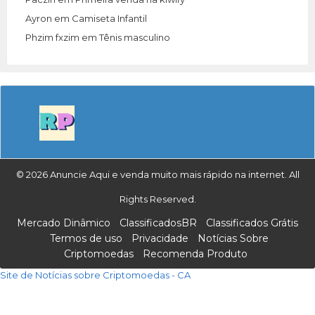
Ayron
em
Camiseta Infantil
Phzim fxzim
em
Tênis masculino
© 2026 Anuncie Aqui e venda muito mais rápido na internet. All
Rights Reserved.
Mercado Dinâmico
ClassificadosBR
Classificados Grátis
Termos de uso
Privacidade
Notícias Sobre
Criptomoedas
Recomenda Produto
Site de Notícias sobre Criptomoedas - CA