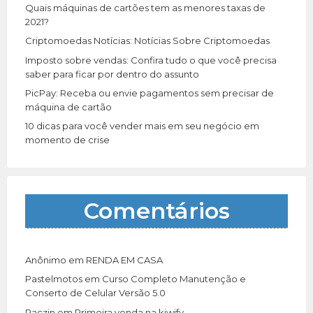
r
Quais máquinas de cartões tem as menores taxas de
:
2021?
Criptomoedas Notícias: Notícias Sobre Criptomoedas
Imposto sobre vendas: Confira tudo o que você precisa
saber para ficar por dentro do assunto
PicPay: Receba ou envie pagamentos sem precisar de
máquina de cartão
10 dicas para você vender mais em seu negócio em
momento de crise
Comentários
Anônimo
em
RENDA EM CASA
Pastelmotos
em
Curso Completo Manutenção e
Conserto de Celular Versão 5.0
Paczin
em
Primeira venda na kiwify