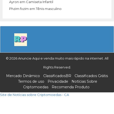
Ayron
em
Camiseta Infantil
Phzim fxzim
em
Tênis masculino
© 2026 Anuncie Aqui e venda muito mais rápido na internet. All
Rights Reserved.
Mercado Dinâmico
ClassificadosBR
Classificados Grátis
Termos de uso
Privacidade
Notícias Sobre
Criptomoedas
Recomenda Produto
Site de Notícias sobre Criptomoedas - CA