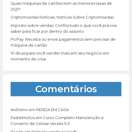
r
Quais máquinas de cartões tem as menores taxas de
:
2021?
Criptomoedas Notícias: Notícias Sobre Criptomoedas
Imposto sobre vendas: Confira tudo o que você precisa
saber para ficar por dentro do assunto
PicPay: Receba ou envie pagamentos sem precisar de
máquina de cartão
10 dicas para você vender mais em seu negócio em
momento de crise
Comentários
Anônimo
em
RENDA EM CASA
Pastelmotos
em
Curso Completo Manutenção e
Conserto de Celular Versão 5.0
Paczin
em
Primeira venda na kiwify