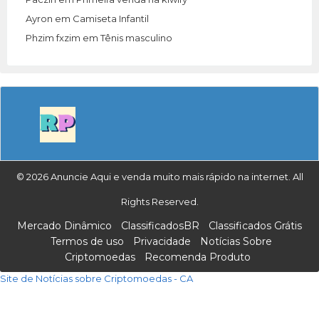
Ayron
em
Camiseta Infantil
Phzim fxzim
em
Tênis masculino
© 2026 Anuncie Aqui e venda muito mais rápido na internet. All
Rights Reserved.
Mercado Dinâmico
ClassificadosBR
Classificados Grátis
Termos de uso
Privacidade
Notícias Sobre
Criptomoedas
Recomenda Produto
Site de Notícias sobre Criptomoedas - CA