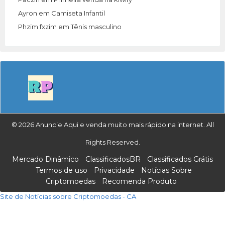
Ayron
em
Camiseta Infantil
Phzim fxzim
em
Tênis masculino
© 2026 Anuncie Aqui e venda muito mais rápido na internet. All
Rights Reserved.
Mercado Dinâmico
ClassificadosBR
Classificados Grátis
Termos de uso
Privacidade
Notícias Sobre
Criptomoedas
Recomenda Produto
Site de Notícias sobre Criptomoedas - CA