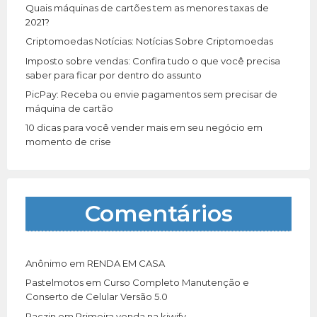
r
Quais máquinas de cartões tem as menores taxas de
:
2021?
Criptomoedas Notícias: Notícias Sobre Criptomoedas
Imposto sobre vendas: Confira tudo o que você precisa
saber para ficar por dentro do assunto
PicPay: Receba ou envie pagamentos sem precisar de
máquina de cartão
10 dicas para você vender mais em seu negócio em
momento de crise
Comentários
Anônimo
em
RENDA EM CASA
Pastelmotos
em
Curso Completo Manutenção e
Conserto de Celular Versão 5.0
Paczin
em
Primeira venda na kiwify