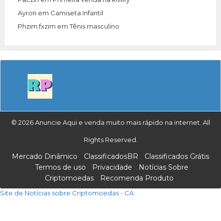
Ayron
em
Camiseta Infantil
Phzim fxzim
em
Tênis masculino
© 2026 Anuncie Aqui e venda muito mais rápido na internet. All
Rights Reserved.
Mercado Dinâmico
ClassificadosBR
Classificados Grátis
Termos de uso
Privacidade
Notícias Sobre
Criptomoedas
Recomenda Produto
Site de Notícias sobre Criptomoedas - CA