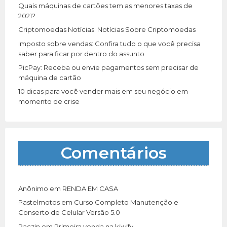
r
Quais máquinas de cartões tem as menores taxas de
:
2021?
Criptomoedas Notícias: Notícias Sobre Criptomoedas
Imposto sobre vendas: Confira tudo o que você precisa
saber para ficar por dentro do assunto
PicPay: Receba ou envie pagamentos sem precisar de
máquina de cartão
10 dicas para você vender mais em seu negócio em
momento de crise
Comentários
Anônimo
em
RENDA EM CASA
Pastelmotos
em
Curso Completo Manutenção e
Conserto de Celular Versão 5.0
Paczin
em
Primeira venda na kiwify