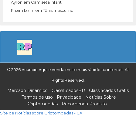
Ayron
em
Camiseta Infantil
Phzim fxzim
em
Tênis masculino
© 2026 Anuncie Aqui e venda muito mais rápido na internet. All
Rights Reserved.
Mercado Dinâmico
ClassificadosBR
Classificados Grátis
Termos de uso
Privacidade
Notícias Sobre
Criptomoedas
Recomenda Produto
Site de Notícias sobre Criptomoedas - CA