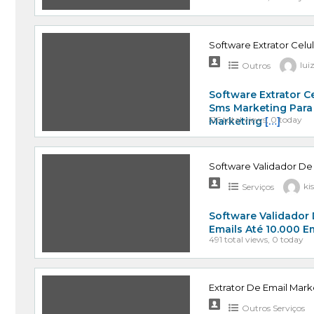
Software Extrator Celu
Outros
lui
Software Extrator C
Sms Marketing Para
516 total views, 0 today
Marketing
[…]
Software Validador De
Serviços
ki
Software Validador 
Emails Até 10.000 E
491 total views, 0 today
Extrator De Email Mark
Outros Serviços