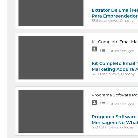
Extrator De Email Ma
Para Empreendedore
536 total views, 0 today
Kit Completo Email M
Outros Serviços
Kit Completo Email
Marketing Adquira 
500 total views, 0 today
Programa Software Po
Outros Serviços
Programa Software 
Mensagem No Whats
538 total views, 0 today