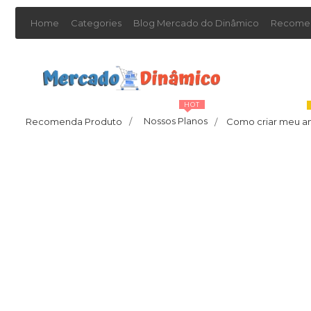
Home
Categories
Blog Mercado do Dinâmico
Recomen
HOT
Nossos Planos
Recomenda Produto
/
Como criar meu a
/