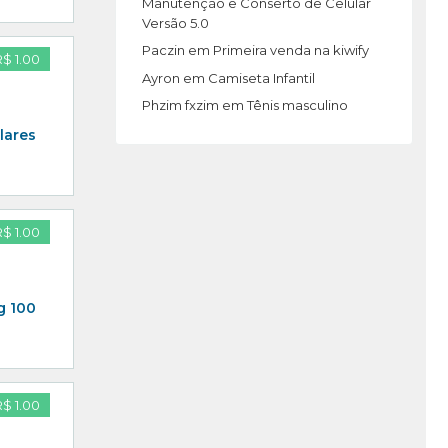
Manutenção e Conserto de Celular
Versão 5.0
Paczin
em
Primeira venda na kiwify
R$ 1.00
Ayron
em
Camiseta Infantil
Phzim fxzim
em
Tênis masculino
lares
R$ 1.00
g 100
R$ 1.00