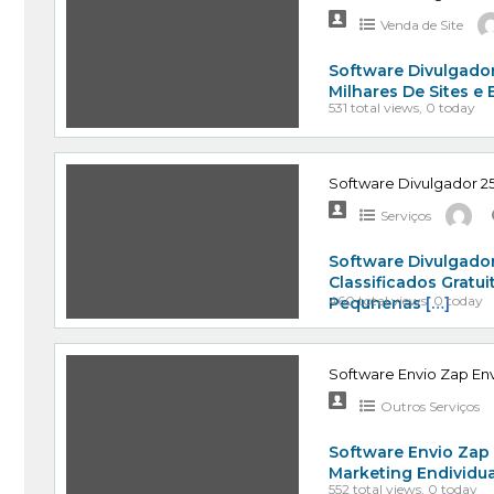
Venda de Site
Software Divulgador
Milhares De Sites e
531 total views, 0 today
Software Divulgador 25
Serviços
Software Divulgador
Classificados Gratu
460 total views, 0 today
Pequnenas
[…]
Software Envio Zap Env
Outros Serviços
Software Envio Zap
Marketing Endividu
552 total views, 0 today