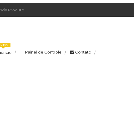
da Produto
NEW
Painel de Controle
Contato
núncio
/
/
/