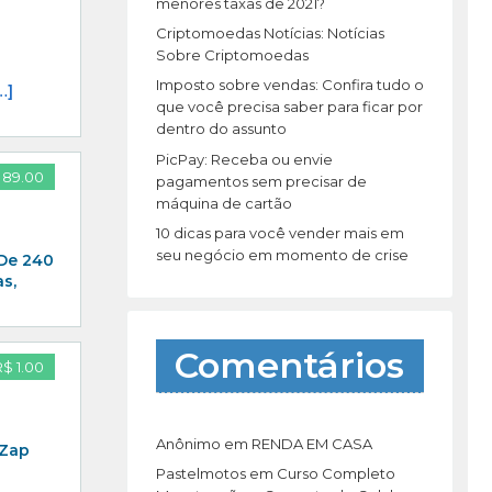
r
menores taxas de 2021?
:
Criptomoedas Notícias: Notícias
Sobre Criptomoedas
Imposto sobre vendas: Confira tudo o
…]
que você precisa saber para ficar por
dentro do assunto
PicPay: Receba ou envie
 89.00
pagamentos sem precisar de
máquina de cartão
10 dicas para você vender mais em
seu negócio em momento de crise
 De 240
s,
Comentários
R$ 1.00
Anônimo
em
RENDA EM CASA
 Zap
Pastelmotos
em
Curso Completo