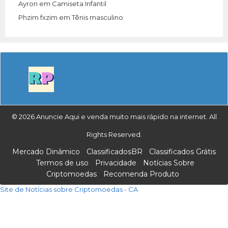
Ayron
em
Camiseta Infantil
Phzim fxzim
em
Tênis masculino
© 2026 Anuncie Aqui e venda muito mais rápido na internet. All
Rights Reserved.
Mercado Dinâmico
ClassificadosBR
Classificados Grátis
Termos de uso
Privacidade
Notícias Sobre
Criptomoedas
Recomenda Produto
Site de Notícias sobre Criptomoedas - CA