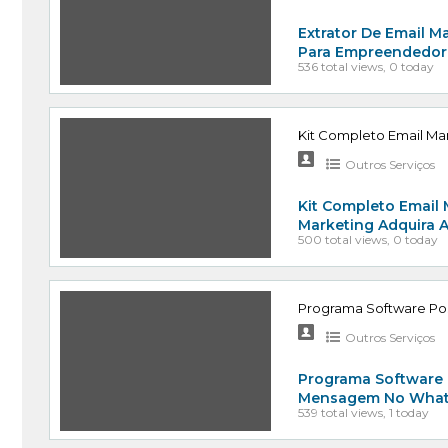
Extrator De Email Ma
Para Empreendedore
536 total views, 0 today
Kit Completo Email M
Outros Serviços
Kit Completo Email
Marketing Adquira 
500 total views, 0 today
Programa Software Po
Outros Serviços
Programa Software 
Mensagem No Whats
539 total views, 1 today