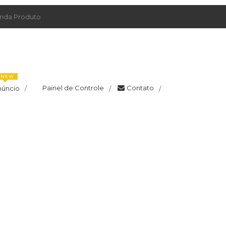
da Produto
NEW
Painel de Controle
Contato
núncio
/
/
/