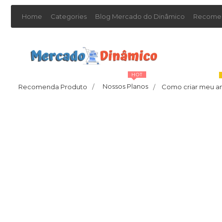
Home
Categories
Blog Mercado do Dinâmico
Recomen
HOT
Nossos Planos
Recomenda Produto
/
Como criar meu a
/