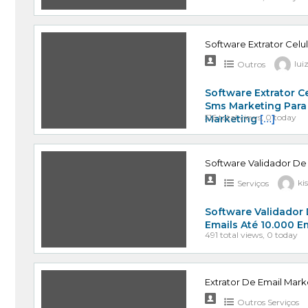
Software Extrator Celu
Outros
lui
Software Extrator C
Sms Marketing Para
516 total views, 0 today
Marketing
[…]
Software Validador De
Serviços
ki
Software Validador 
Emails Até 10.000 E
491 total views, 0 today
Extrator De Email Mark
Outros Serviços