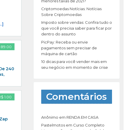
r
menores taxas de 2021?
:
Criptomoedas Notícias: Notícias
Sobre Criptomoedas
Imposto sobre vendas: Confira tudo o
…]
que você precisa saber para ficar por
dentro do assunto
PicPay: Receba ou envie
 89.00
pagamentos sem precisar de
máquina de cartão
10 dicas para você vender mais em
seu negócio em momento de crise
 De 240
s,
Comentários
R$ 1.00
Anônimo
em
RENDA EM CASA
 Zap
Pastelmotos
em
Curso Completo