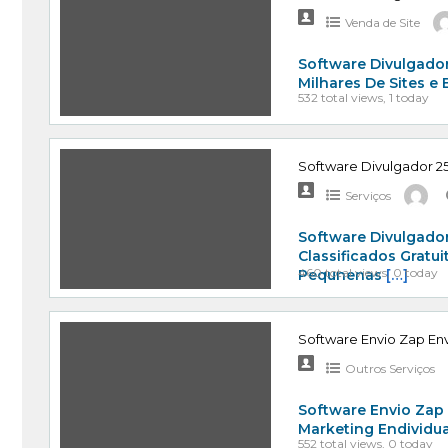
Venda de Site
Software Divulgador
Milhares De Sites e
532 total views, 1 today
Software Divulgador 25
Serviços
Software Divulgador
Classificados Gratu
460 total views, 0 today
Pequnenas
[…]
Software Envio Zap Env
Outros Serviços
Software Envio Zap
Marketing Endividu
552 total views, 0 today