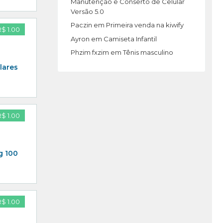
Manutenção e Conserto de Celular
Versão 5.0
Paczin
em
Primeira venda na kiwify
R$ 1.00
Ayron
em
Camiseta Infantil
Phzim fxzim
em
Tênis masculino
lares
R$ 1.00
g 100
R$ 1.00