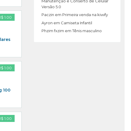
Manutenção e Conserto de Celular
Versão 5.0
Paczin
em
Primeira venda na kiwify
R$ 1.00
Ayron
em
Camiseta Infantil
Phzim fxzim
em
Tênis masculino
lares
R$ 1.00
g 100
R$ 1.00