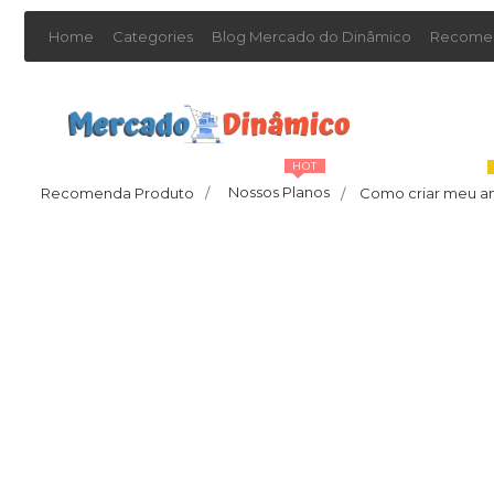
Home
Categories
Blog Mercado do Dinâmico
Recomen
HOT
Nossos Planos
Recomenda Produto
/
Como criar meu a
/