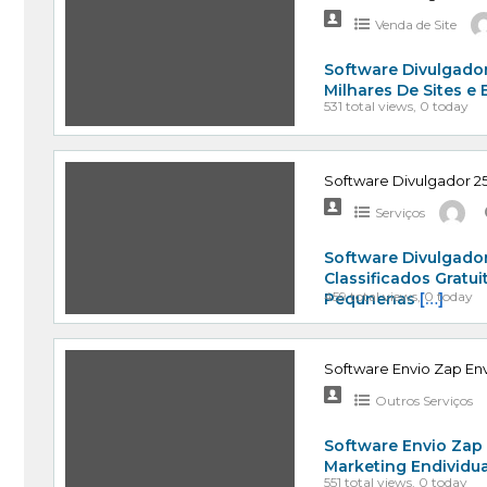
Venda de Site
Software Divulgador
Milhares De Sites e
531 total views, 0 today
Software Divulgador 25
Serviços
Software Divulgador
Classificados Gratu
459 total views, 0 today
Pequnenas
[…]
Software Envio Zap Env
Outros Serviços
Software Envio Zap
Marketing Endividu
551 total views, 0 today