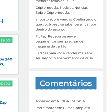
r
menores taxas de 2021?
:
Criptomoedas Notícias: Notícias
Sobre Criptomoedas
Imposto sobre vendas: Confira tudo o
…]
que você precisa saber para ficar por
dentro do assunto
PicPay: Receba ou envie
 89.00
pagamentos sem precisar de
máquina de cartão
10 dicas para você vender mais em
seu negócio em momento de crise
 De 240
s,
Comentários
R$ 1.00
Anônimo
em
RENDA EM CASA
 Zap
Pastelmotos
em
Curso Completo