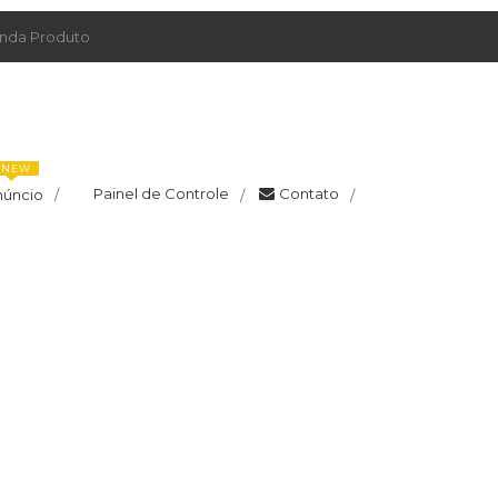
da Produto
NEW
Painel de Controle
Contato
núncio
/
/
/