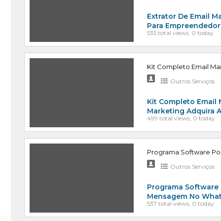
Extrator De Email Ma
Para Empreendedore
535 total views, 0 today
Kit Completo Email M
Outros Serviços
Kit Completo Email
Marketing Adquira 
499 total views, 0 today
Programa Software Po
Outros Serviços
Programa Software 
Mensagem No Whats
537 total views, 0 today