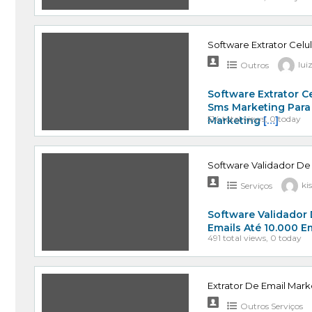
Software Extrator Celu
Outros
lui
Software Extrator C
Sms Marketing Para
514 total views, 0 today
Marketing
[…]
Software Validador De
Serviços
ki
Software Validador 
Emails Até 10.000 E
491 total views, 0 today
Extrator De Email Mark
Outros Serviços