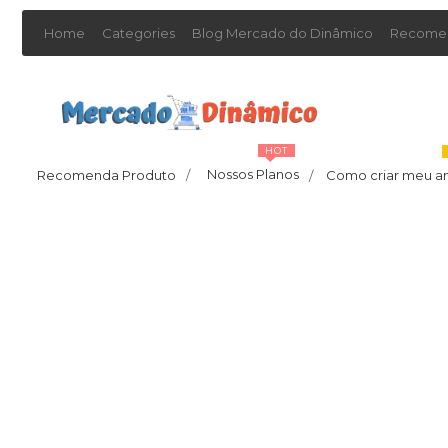
Home
Categories
Blog Mercado do Dinâmico
Recomen
HOT
Nossos Planos
Recomenda Produto
/
Como criar meu a
/