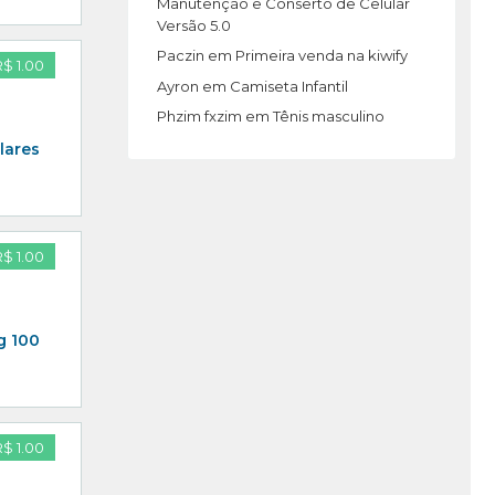
Manutenção e Conserto de Celular
Versão 5.0
Paczin
em
Primeira venda na kiwify
R$ 1.00
Ayron
em
Camiseta Infantil
Phzim fxzim
em
Tênis masculino
lares
R$ 1.00
g 100
R$ 1.00