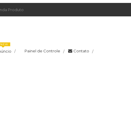
da Produto
NEW
Painel de Controle
Contato
núncio
/
/
/