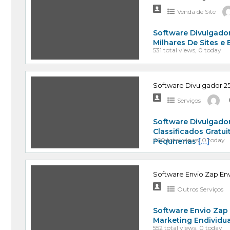
Venda de Site
Software Divulgador
Milhares De Sites e
531 total views, 0 today
Software Divulgador 25
Serviços
Software Divulgador
Classificados Gratu
460 total views, 0 today
Pequnenas
[…]
Software Envio Zap Env
Outros Serviços
Software Envio Zap
Marketing Endividu
552 total views, 0 today