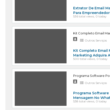
Extrator De Email Ma
Para Empreendedore
536 total views, 0 today
Kit Completo Email M
Outros Serviços
Kit Completo Email
Marketing Adquira 
500 total views, 0 today
Programa Software Po
Outros Serviços
Programa Software 
Mensagem No Whats
538 total views, 0 today