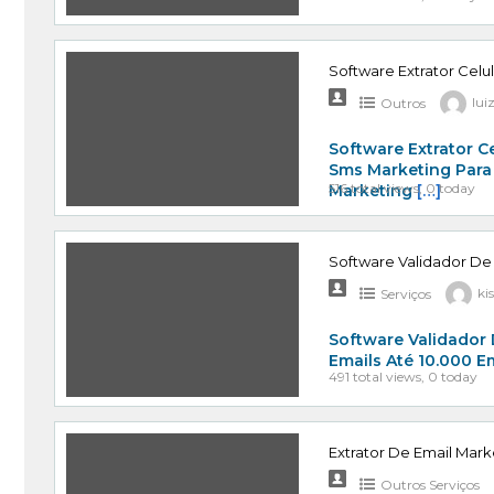
Software Extrator Celu
Outros
lui
Software Extrator C
Sms Marketing Para
516 total views, 0 today
Marketing
[…]
Software Validador De
Serviços
ki
Software Validador 
Emails Até 10.000 E
491 total views, 0 today
Extrator De Email Mark
Outros Serviços