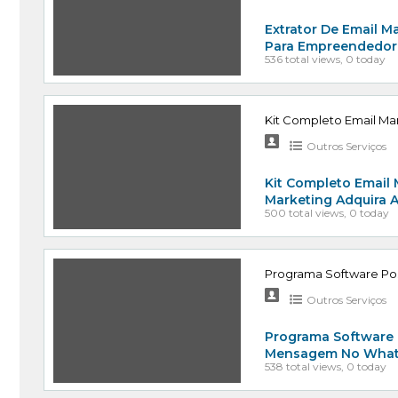
Extrator De Email Ma
Para Empreendedore
536 total views, 0 today
Kit Completo Email M
Outros Serviços
Kit Completo Email
Marketing Adquira 
500 total views, 0 today
Programa Software Po
Outros Serviços
Programa Software 
Mensagem No Whats
538 total views, 0 today