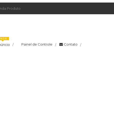
da Produto
NEW
Painel de Controle
Contato
núncio
/
/
/