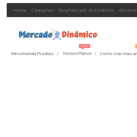
Home
Categories
Blog Mercado do Dinâmico
Recomen
HOT
Nossos Planos
Recomenda Produto
/
Como criar meu a
/