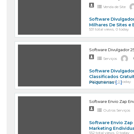
Venda de Site
Software Divulgador
Milhares De Sites e
531 total views, 0 today
Software Divulgador 25
Serviços
Software Divulgador
Classificados Gratu
460 total views, 0 today
Pequnenas
[…]
Software Envio Zap Env
Outros Serviços
Software Envio Zap
Marketing Endividu
552 total views, 0 today