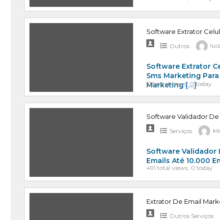
Software Extrator Celu
Outros
lui
Software Extrator C
Sms Marketing Para
516 total views, 0 today
Marketing
[…]
Software Validador De
Serviços
ki
Software Validador 
Emails Até 10.000 E
491 total views, 0 today
Extrator De Email Mark
Outros Serviços