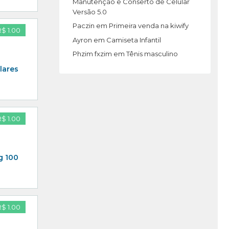
Manutenção e Conserto de Celular
Versão 5.0
Paczin
em
Primeira venda na kiwify
R$ 1.00
Ayron
em
Camiseta Infantil
Phzim fxzim
em
Tênis masculino
lares
R$ 1.00
g 100
R$ 1.00