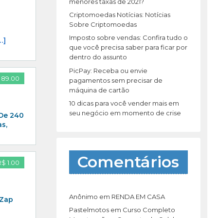
r
menores taxas de 2021?
:
Criptomoedas Notícias: Notícias
Sobre Criptomoedas
Imposto sobre vendas: Confira tudo o
…]
que você precisa saber para ficar por
dentro do assunto
PicPay: Receba ou envie
 89.00
pagamentos sem precisar de
máquina de cartão
10 dicas para você vender mais em
seu negócio em momento de crise
 De 240
s,
Comentários
R$ 1.00
Anônimo
em
RENDA EM CASA
 Zap
Pastelmotos
em
Curso Completo