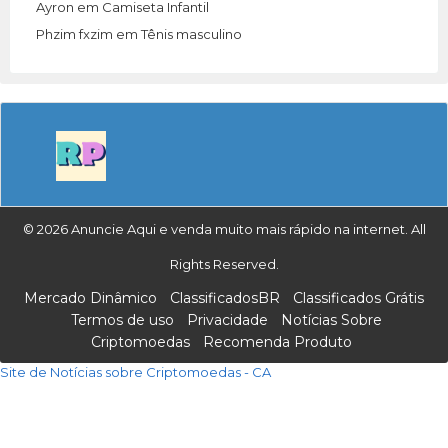
Ayron
em
Camiseta Infantil
Phzim fxzim
em
Tênis masculino
© 2026 Anuncie Aqui e venda muito mais rápido na internet. All
Rights Reserved.
Mercado Dinâmico
ClassificadosBR
Classificados Grátis
Termos de uso
Privacidade
Notícias Sobre
Criptomoedas
Recomenda Produto
Site de Notícias sobre Criptomoedas - CA