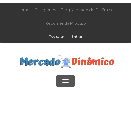
Home
Categories
Blog Mercado do Dinâmico
Recomenda Produto
Registrar
Entrar
Toggle
navigation