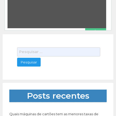
Kit Completo Email Marketing Revenda Kit Ideal
Para Empreendedores em Geral Marketing
Adquira Agora Mesmo Copie e Cole No Navegador
500 total views, 0 today
[…]
R$ 1.00
Programa Software Postador Divulgador Envios Em Massa Whatsapp
Outros Serviços
kisnomade
12/18/2020
Programa Software Postador Divulgador Envios
P
Em Massa Whatsapp Sistema Envio Mensagem
e
No Whatsapp Marketing Adquira Agora Mesmo o
538 total views, 0 today
s
Serviço Copie
[…]
q
u
i
s
a
Posts recentes
r
p
o
r
Quais máquinas de cartões tem as menores taxas de