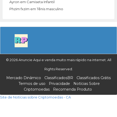
Ayron
em
Camiseta Infantil
Phzim fxzim
em
Tênis masculino
© 2026 Anuncie Aqui e venda muito mais rápido na internet. All
Rights Reserved.
Mercado Dinâmico
ClassificadosBR
Classificados Grátis
Termos de uso
Privacidade
Notícias Sobre
Criptomoedas
Recomenda Produto
Site de Notícias sobre Criptomoedas - CA