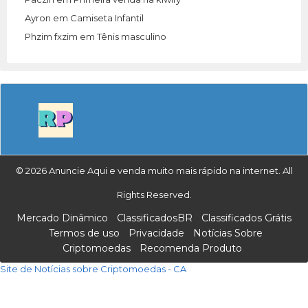
Ayron
em
Camiseta Infantil
Phzim fxzim
em
Tênis masculino
© 2026 Anuncie Aqui e venda muito mais rápido na internet. All
Rights Reserved.
Mercado Dinâmico
ClassificadosBR
Classificados Grátis
Termos de uso
Privacidade
Notícias Sobre
Criptomoedas
Recomenda Produto
Site de Notícias sobre Criptomoedas - CA