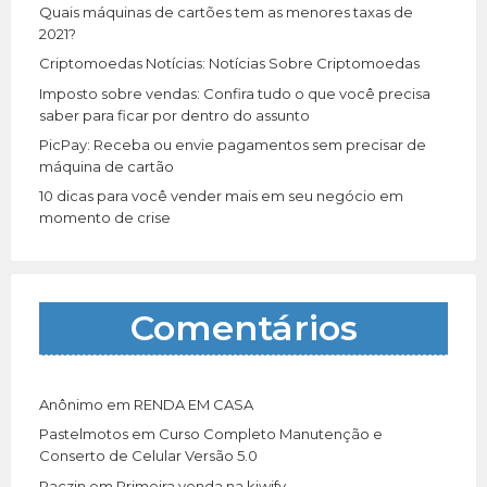
r
Quais máquinas de cartões tem as menores taxas de
:
2021?
Criptomoedas Notícias: Notícias Sobre Criptomoedas
Imposto sobre vendas: Confira tudo o que você precisa
saber para ficar por dentro do assunto
PicPay: Receba ou envie pagamentos sem precisar de
máquina de cartão
10 dicas para você vender mais em seu negócio em
momento de crise
Comentários
Anônimo
em
RENDA EM CASA
Pastelmotos
em
Curso Completo Manutenção e
Conserto de Celular Versão 5.0
Paczin
em
Primeira venda na kiwify