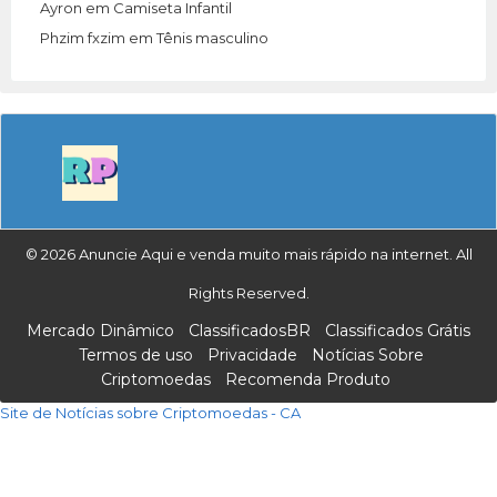
Ayron
em
Camiseta Infantil
Phzim fxzim
em
Tênis masculino
© 2026 Anuncie Aqui e venda muito mais rápido na internet. All
Rights Reserved.
Mercado Dinâmico
ClassificadosBR
Classificados Grátis
Termos de uso
Privacidade
Notícias Sobre
Criptomoedas
Recomenda Produto
Site de Notícias sobre Criptomoedas - CA