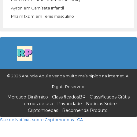
Ayron
em
Camiseta Infantil
Phzim fxzim
em
Tênis masculino
© 2026 Anuncie Aqui e venda muito mais rápido na internet. All
Rights Reserved.
Mercado Dinâmico
ClassificadosBR
Classificados Grátis
Termos de uso
Privacidade
Notícias Sobre
Criptomoedas
Recomenda Produto
Site de Notícias sobre Criptomoedas - CA