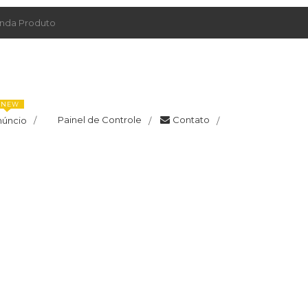
da Produto
NEW
Painel de Controle
Contato
núncio
/
/
/