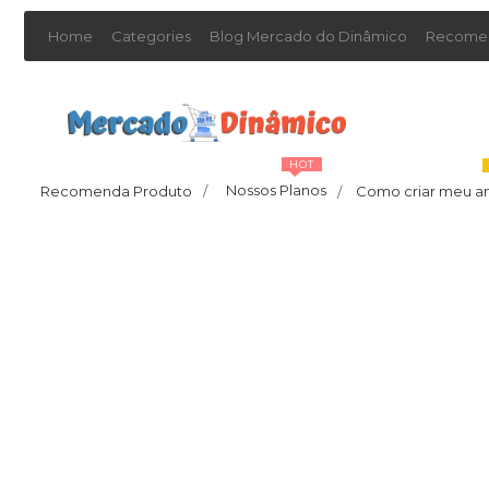
Home
Categories
Blog Mercado do Dinâmico
Recomen
HOT
Nossos Planos
Recomenda Produto
/
Como criar meu a
/