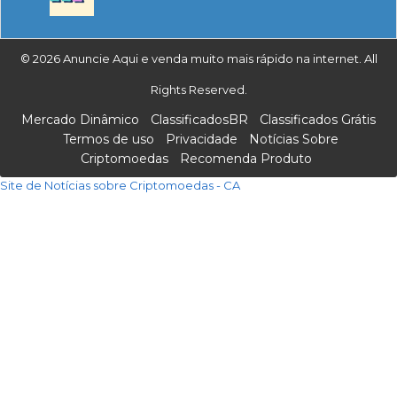
© 2026 Anuncie Aqui e venda muito mais rápido na internet. All
Rights Reserved.
Mercado Dinâmico
ClassificadosBR
Classificados Grátis
Termos de uso
Privacidade
Notícias Sobre
Criptomoedas
Recomenda Produto
Site de Notícias sobre Criptomoedas - CA