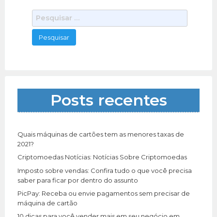
P
e
s
q
u
i
s
a
Posts recentes
r
p
o
r
Quais máquinas de cartões tem as menores taxas de
:
2021?
Criptomoedas Notícias: Notícias Sobre Criptomoedas
Imposto sobre vendas: Confira tudo o que você precisa
saber para ficar por dentro do assunto
PicPay: Receba ou envie pagamentos sem precisar de
máquina de cartão
10 dicas para você vender mais em seu negócio em