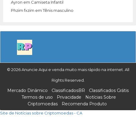
Ayron
em
Camiseta Infantil
Phzim fxzim
em
Tênis masculino
© 2026 Anuncie Aqui e venda muito mais rápido na internet. All
Rights Reserved.
Mercado Dinâmico
ClassificadosBR
Classificados Grátis
Termos de uso
Privacidade
Notícias Sobre
Criptomoedas
Recomenda Produto
Site de Notícias sobre Criptomoedas - CA