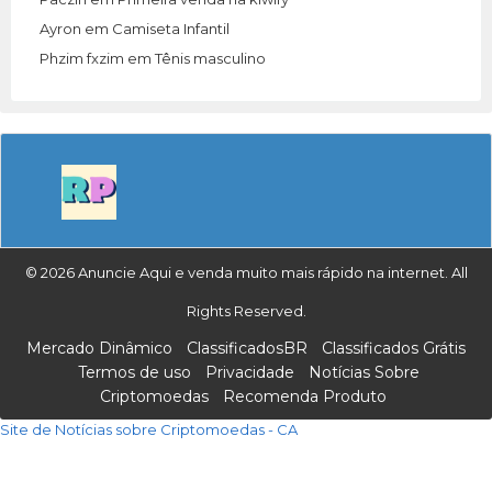
Ayron
em
Camiseta Infantil
Phzim fxzim
em
Tênis masculino
© 2026 Anuncie Aqui e venda muito mais rápido na internet. All
Rights Reserved.
Mercado Dinâmico
ClassificadosBR
Classificados Grátis
Termos de uso
Privacidade
Notícias Sobre
Criptomoedas
Recomenda Produto
Site de Notícias sobre Criptomoedas - CA