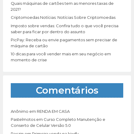
r
Quais máquinas de cartões tem as menores taxas de
:
2021?
Criptomoedas Notícias: Notícias Sobre Criptomoedas
Imposto sobre vendas: Confira tudo o que você precisa
saber para ficar por dentro do assunto
PicPay: Receba ou envie pagamentos sem precisar de
máquina de cartão
10 dicas para você vender mais em seu negócio em
momento de crise
Comentários
Anônimo
em
RENDA EM CASA
Pastelmotos
em
Curso Completo Manutenção e
Conserto de Celular Versão 5.0
Paczin
em
Primeira venda na kiwify