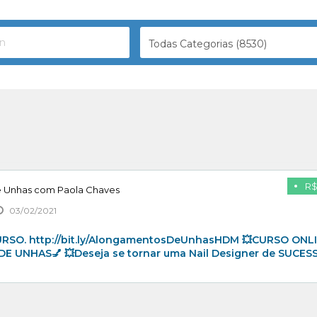
Todas Categorias (8530)
R$
 Unhas com Paola Chaves
03/02/2021
CURSO. http://bit.ly/AlongamentosDeUnhasHDM 💥CURSO ONL
UNHAS💅 💥Deseja se tornar uma Nail Designer de SUCESS