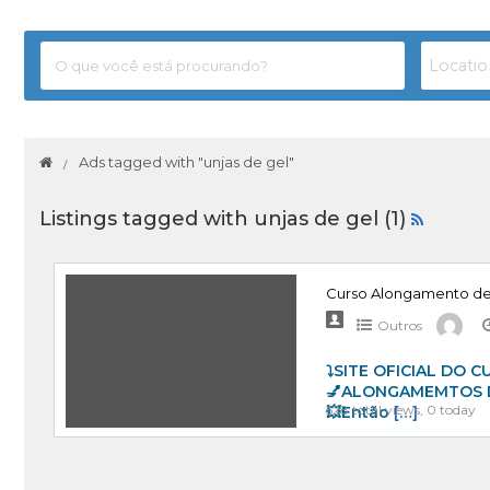
Ads tagged with "unjas de gel"
Listings tagged with unjas de gel (1)
Curso Alongamento de
Outros
⤵️SITE OFICIAL DO 
💅ALONGAMEMTOS DE 
528 total views, 0 today
💥Então
[…]