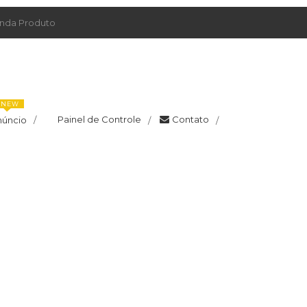
da Produto
NEW
Painel de Controle
Contato
núncio
/
/
/