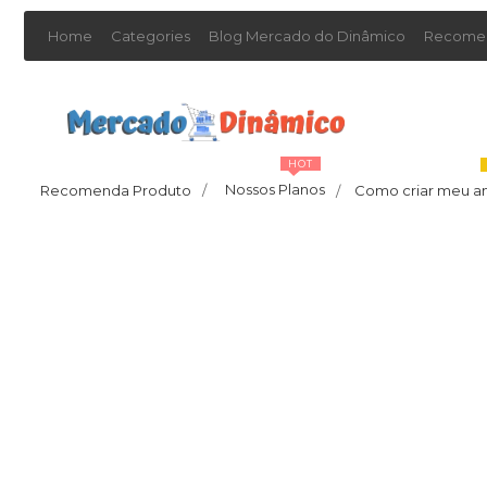
Home
Categories
Blog Mercado do Dinâmico
Recomen
HOT
Nossos Planos
Recomenda Produto
/
Como criar meu a
/