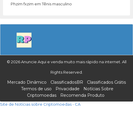
Phzim fxzim
em
Tênis masculino
© 2026 Anuncie Aqui e venda muito mais rápido na internet. All
Rights Reserved.
Mercado Dinâmico
ClassificadosBR
Classificados Grátis
Termos de uso
Privacidade
Notícias Sobre
Criptomoedas
Recomenda Produto
Site de Notícias sobre Criptomoedas - CA