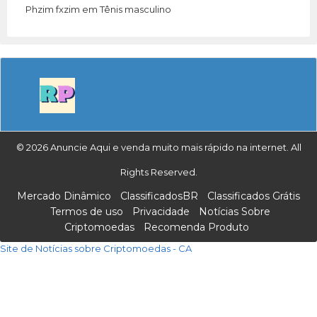
Phzim fxzim
em
Tênis masculino
© 2026 Anuncie Aqui e venda muito mais rápido na internet. All
Rights Reserved.
Mercado Dinâmico
ClassificadosBR
Classificados Grátis
Termos de uso
Privacidade
Notícias Sobre
Criptomoedas
Recomenda Produto
Site de Notícias sobre Criptomoedas - CA